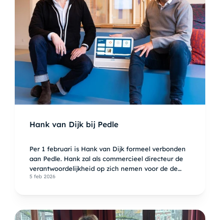
Hank van Dijk bij Pedle
Per 1 februari is Hank van Dijk formeel verbonden
aan Pedle. Hank zal als commercieel directeur de
verantwoordelijkheid op zich nemen voor de de
5 feb 2026
commerciële uitrol van Pedle in Nederland en
daarbuiten