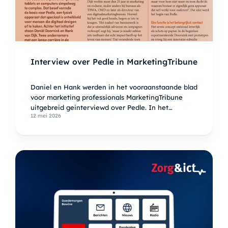
Interview over Pedle in MarketingTribune
Daniel en Hank werden in het vooraanstaande blad
voor marketing professionals MarketingTribune
uitgebreid geinterviewd over Pedle. In het
12 mei 2026
Interview wordt onder meer ingegaan de
ontstaansgeschiedenis van Pedle en hoe we met
Pedle proberen de digitale uitsluiting van ouderen
te doorbreken.