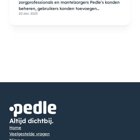
zorgprofessionals en mantelzorgers Pedle's konden
beheren, gebruikers konden toevoegen
20 dec 2025
verwijderen, menu opties konden toevoegen en
aanpassen.
Altijd dichtbij.
Home
Veelgestelde vragen