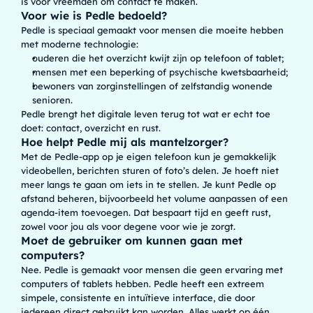
is voor vreemden om contact te maken.
Voor wie is Pedle bedoeld?
Pedle is speciaal gemaakt voor mensen die moeite hebben
met moderne technologie:
ouderen die het overzicht kwijt zijn op telefoon of tablet;
mensen met een beperking of psychische kwetsbaarheid;
bewoners van zorginstellingen of zelfstandig wonende
senioren.
Pedle brengt het digitale leven terug tot wat er echt toe
doet: contact, overzicht en rust.
Hoe helpt Pedle mij als mantelzorger?
Met de Pedle-app op je eigen telefoon kun je gemakkelijk
videobellen, berichten sturen of foto’s delen. Je hoeft niet
meer langs te gaan om iets in te stellen. Je kunt Pedle op
afstand beheren, bijvoorbeeld het volume aanpassen of een
agenda-item toevoegen. Dat bespaart tijd en geeft rust,
zowel voor jou als voor degene voor wie je zorgt.
Moet de gebruiker om kunnen gaan met
computers?
Nee. Pedle is gemaakt voor mensen die geen ervaring met
computers of tablets hebben. Pedle heeft een extreem
simpele, consistente en intuïtieve interface, die door
iedereen direct gebruikt kan worden. Alles werkt op één