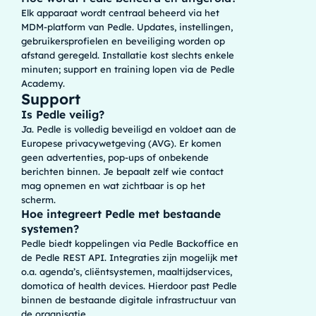
Elk apparaat wordt centraal beheerd via het
MDM-platform van Pedle. Updates, instellingen,
gebruikersprofielen en beveiliging worden op
afstand geregeld. Installatie kost slechts enkele
minuten; support en training lopen via de Pedle
Academy.
Support
Is Pedle veilig?
Ja. Pedle is volledig beveiligd en voldoet aan de
Europese privacywetgeving (AVG). Er komen
geen advertenties, pop-ups of onbekende
berichten binnen. Je bepaalt zelf wie contact
mag opnemen en wat zichtbaar is op het
scherm.
Hoe integreert Pedle met bestaande
systemen?
Pedle biedt koppelingen via Pedle Backoffice en
de Pedle REST API. Integraties zijn mogelijk met
o.a. agenda’s, cliëntsystemen, maaltijdservices,
domotica of health devices. Hierdoor past Pedle
binnen de bestaande digitale infrastructuur van
de organisatie.