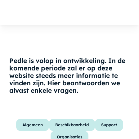
Home
Veelgestelde vragen
Nieuws
Missie
V
e
e
l
g
e
s
t
e
l
d
e
v
r
a
g
e
n
Team
Pedle is volop in ontwikkeling. In de
komende periode zal er op deze
Contact
website steeds meer informatie te
vinden zijn. Hier beantwoorden we
alvast enkele vragen.
Algemeen
Beschikbaarheid
Support
Organisaties